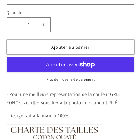
Quantité
Quantité
Réduire
Augmenter
la
la
quantité
quantité
de
de
Ajouter au panier
Coton
Coton
Ouaté
Ouaté
&quot;NURSE&quot;
&quot;NURSE&quot;
Plus de moyens de paiement
- Pour une meilleure représentation de la couleur GRIS
FONCÉ, veuillez vous fier à la photo du chandail PLIÉ.
- Design fait à la main à 100%.