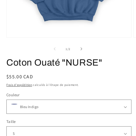
Ouvrir
O
le
l
média
m
de
1
/
2
1
2
dans
d
Coton Ouaté "NURSE"
une
u
fenêtre
f
modale
m
Prix
$55.00 CAD
habituel
Frais d'expédition
calculés à l'étape de paiement.
Couleur
Taille