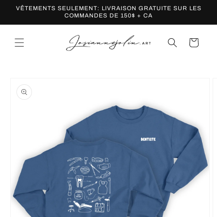
et
VÊTEMENTS SEULEMENT: LIVRAISON GRATUITE SUR LES
passer
COMMANDES DE 150$ + CA
au
contenu
Panier
Passer aux
informations
produits