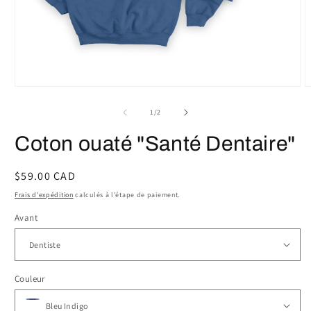
Ouvrir
O
le
l
média
m
de
1
/
2
1
2
dans
d
Coton ouaté "Santé Dentaire"
une
u
fenêtre
f
modale
m
Prix
$59.00 CAD
habituel
Frais d'expédition
calculés à l'étape de paiement.
Avant
Couleur