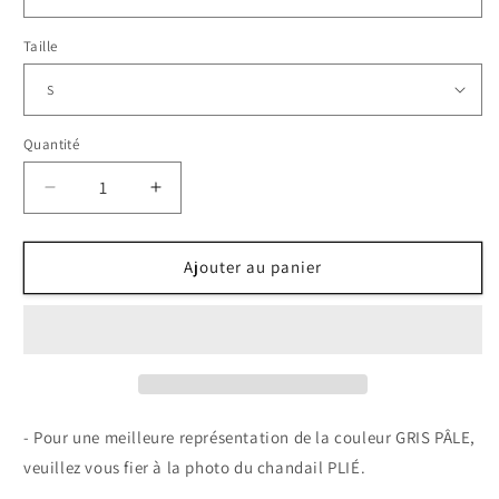
Taille
Quantité
Quantité
Réduire
Augmenter
la
la
quantité
quantité
de
de
Ajouter au panier
Coton
Coton
ouaté
ouaté
&quot;Santé
&quot;Santé
Dentaire&quot;
Dentaire&quot;
- Pour une meilleure représentation de la couleur GRIS PÂLE,
veuillez vous fier à la photo du chandail PLIÉ.